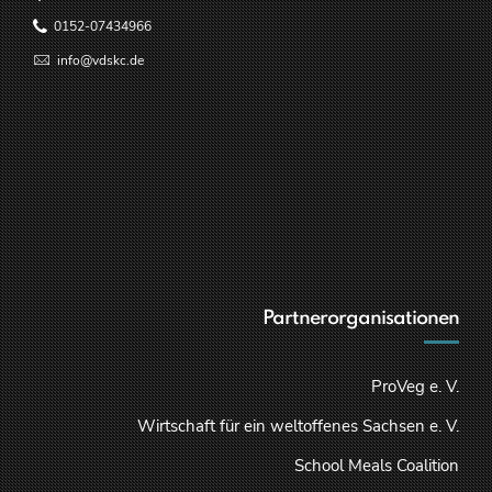
0152-07434966
info@vdskc.de
Partnerorganisationen
ProVeg e. V.
Wirtschaft für ein weltoffenes Sachsen e. V.
School Meals Coalition