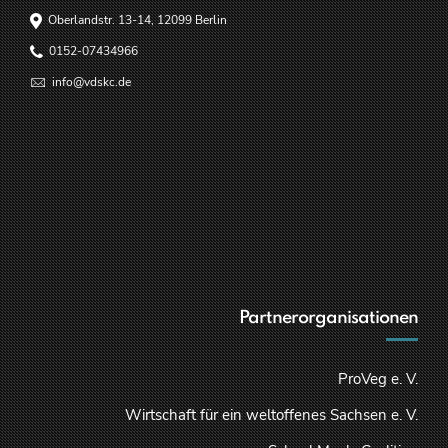
Oberlandstr. 13-14, 12099 Berlin
0152-07434966
info@vdskc.de
Partnerorganisationen
ProVeg e. V.
Wirtschaft für ein weltoffenes Sachsen e. V.