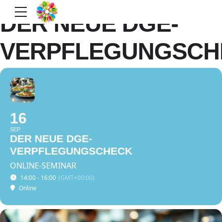
DER NEUE DGE-
VERPFLEGUNGSCH
16
SEP.
DER NEUE DGE-
VERPFLEGUNGSCHECK
ONLINE-SEMINAR
14:00 - 16:00
(GMT+00:00)
Online