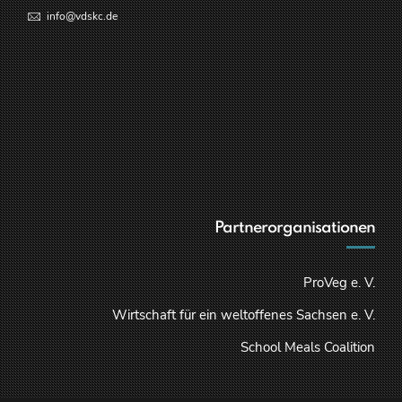
info@vdskc.de
Partnerorganisationen
ProVeg e. V.
Wirtschaft für ein weltoffenes Sachsen e. V.
School Meals Coalition