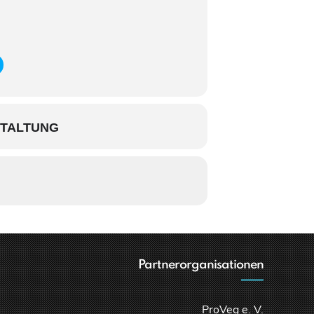
STALTUNG
Partnerorganisationen
ProVeg e. V.