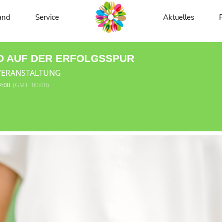
F DER ERFOLGSSP
and
Service
Aktuelles
IO AUF DER ERFOLGSSPUR
VERANSTALTUNG
2:00
(GMT+00:00)