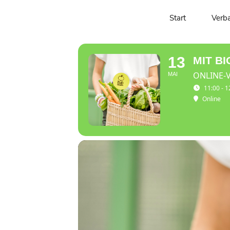
MIT BIO AU
Start
Verb
13
MIT B
ONLINE-
MAI
11:00 - 1
Online