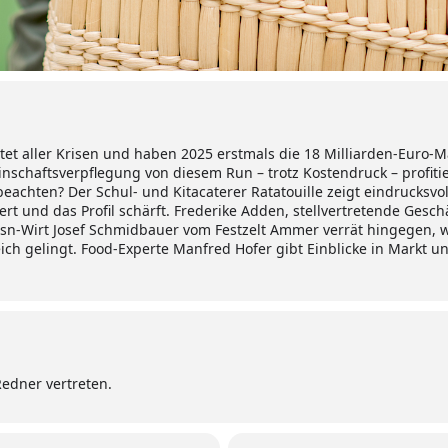
et aller Krisen und haben 2025 erstmals die 18 Milliarden-Euro-
nschaftsverpflegung von diesem Run – trotz Kostendruck – profitie
 beachten? Der Schul- und Kitacaterer Ratatouille zeigt eindrucksvo
t und das Profil schärft. Frederike Adden, stellvertretende Geschäf
sn-Wirt Josef Schmidbauer vom Festzelt Ammer verrät hingegen, w
eich gelingt. Food-Experte Manfred Hofer gibt Einblicke in Markt u
Redner vertreten.