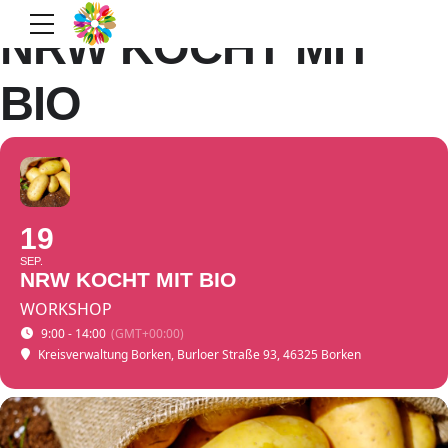
NRW KOCHT MIT
BIO
19
SEP.
NRW KOCHT MIT BIO
WORKSHOP
9:00 - 14:00
(GMT+00:00)
Kreisverwaltung Borken
, Burloer Straße 93, 46325 Borken