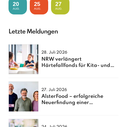
20
25
27
AUG.
AUG.
AUG.
Letzte Meldungen
28. Juli 2026
NRW verlängert
Härtefallfonds für Kita- und
Schulessen
27. Juli 2026
AlsterFood – erfolgreiche
Neuerfindung einer
Hamburger Großküche
24. Juli 2026