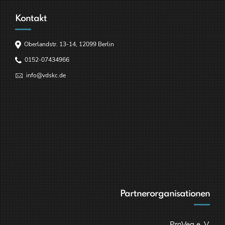
Kontakt
Oberlandstr. 13-14, 12099 Berlin
0152-07434966
info@vdskc.de
Partnerorganisationen
ProVeg e. V.