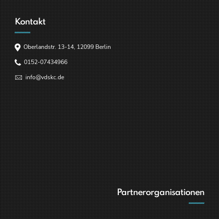
Kontakt
Oberlandstr. 13-14, 12099 Berlin
0152-07434966
info@vdskc.de
Partnerorganisationen