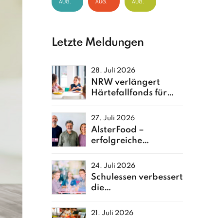
AUG.
AUG.
AUG.
Letzte Meldungen
28. Juli 2026
NRW verlängert
Härtefallfonds für
Kita- und Schulessen
27. Juli 2026
AlsterFood –
erfolgreiche
Neuerfindung einer
Hamburger
24. Juli 2026
Großküche
Schulessen verbessert
die
Ernährungsqualität
von Kindern
21. Juli 2026