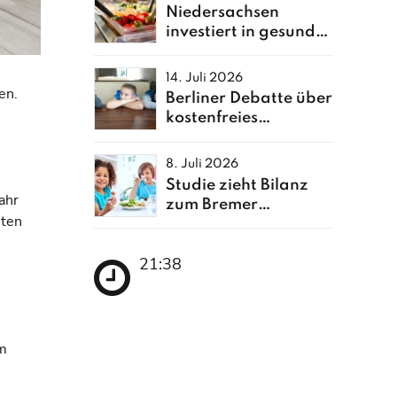
Niedersachsen
investiert in gesunde
Ernährung
14. Juli 2026
en.
Berliner Debatte über
kostenfreies
Schulessen neu
entfacht
8. Juli 2026
Studie zieht Bilanz
ahr
zum Bremer
sten
Schulessen
21:38
im