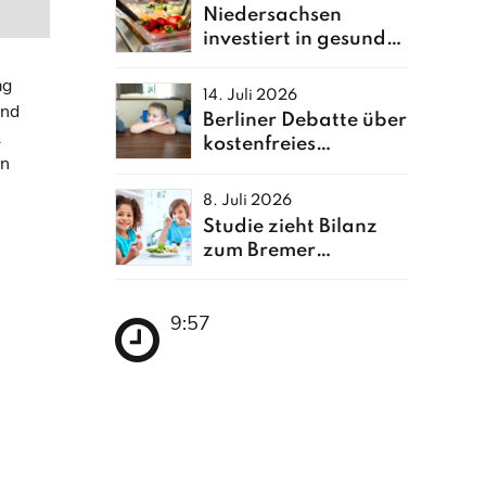
Niedersachsen
investiert in gesunde
Ernährung
ag
14. Juli 2026
und
Berliner Debatte über
l
kostenfreies
en
Schulessen neu
entfacht
8. Juli 2026
Studie zieht Bilanz
zum Bremer
Schulessen
9:57