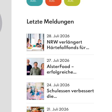
AUG.
AUG.
AUG.
Letzte Meldungen
28. Juli 2026
NRW verlängert
Härtefallfonds für
Kita- und Schulessen
27. Juli 2026
AlsterFood –
erfolgreiche
Neuerfindung einer
Hamburger
24. Juli 2026
Großküche
Schulessen verbessert
die
Ernährungsqualität
von Kindern
21. Juli 2026