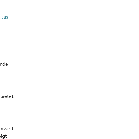
itas
ende
bietet
rnwelt
igt