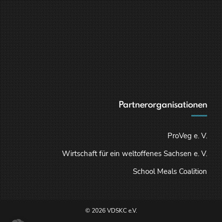
Partnerorganisationen
ProVeg e. V.
Wirtschaft für ein weltoffenes Sachsen e. V.
School Meals Coalition
© 2026 VDSKC e.V.