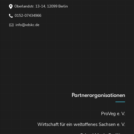
Oberlandstr. 13-14, 12099 Berlin
0152-07434966
info@vdskc.de
Partnerorganisationen
ProVeg e. V.
Wirtschaft für ein weltoffenes Sachsen e. V.