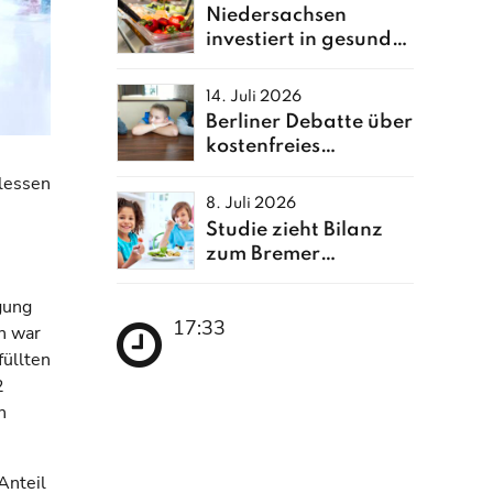
Niedersachsen
investiert in gesunde
Ernährung
14. Juli 2026
Berliner Debatte über
kostenfreies
Schulessen neu
ulessen
entfacht
8. Juli 2026
Studie zieht Bilanz
n
zum Bremer
Schulessen
gung
17:33
n war
füllten
2
n
Anteil