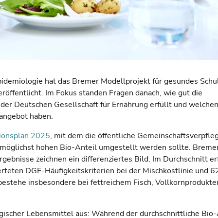
Epidemiologie hat das Bremer Modellprojekt für gesundes Sch
röffentlicht. Im Fokus standen Fragen danach, wie gut die
der Deutschen Gesellschaft für Ernährung erfüllt und welche
eangebot haben.
ionsplan 2025
, mit dem die öffentliche Gemeinschaftsverpfle
n möglichst hohen Bio-Anteil umgestellt werden sollte. Breme
gebnisse zeichnen ein differenziertes Bild. Im Durchschnitt er
rteten DGE-Häufigkeitskriterien bei der Mischkostlinie und 6
 bestehe insbesondere bei fettreichem Fisch, Vollkornprodukte
logischer Lebensmittel aus: Während der durchschnittliche Bio-