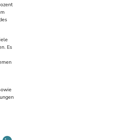
rozent
 im
 des
iele
en. Es
remen
sowie
lungen