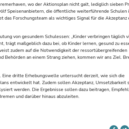
remerhaven, wo der Aktionsplan nicht galt, lediglich sieben P
zwölf Speisenanbietern, die öffentliche weiterführende Schulen
t das Forschungsteam als wichtiges Signal für die Akzeptanz
deutung von gesundem Schulessen: „Kinder verbringen täglich v
t, trägt maßgeblich dazu bei, ob Kinder lernen, gesund zu ess
e weist zudem auf die Notwendigkeit der ressortübergreifenden
nd Behörden an einem Strang ziehen, kommen wir ans Ziel. B
 Eine dritte Erhebungswelle untersucht derzeit, wie sich die
lans entwickelt hat. Zudem sollen Akzeptanz, Umsetzbarkeit 
lysiert werden. Die Ergebnisse sollen dazu beitragen, Empfeh
Bremen und darüber hinaus abzuleiten.