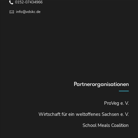
0152-07434966
info@vdskc.de
Partnerorganisationen
ProVeg e. V.
Wirtschaft für ein weltoffenes Sachsen e. V.
School Meals Coalition