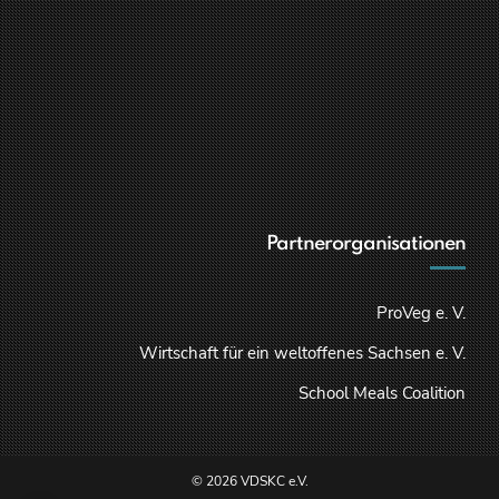
Partnerorganisationen
ProVeg e. V.
Wirtschaft für ein weltoffenes Sachsen e. V.
School Meals Coalition
© 2026 VDSKC e.V.