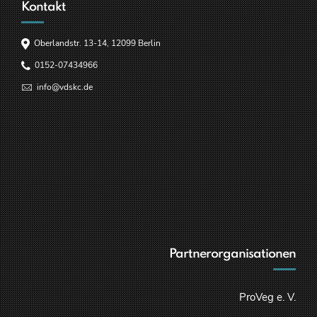
Kontakt
Oberlandstr. 13-14, 12099 Berlin
0152-07434966
info@vdskc.de
Partnerorganisationen
ProVeg e. V.