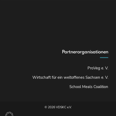
Partnerorganisationen
ProVeg e. V.
Wirtschaft für ein weltoffenes Sachsen e. V.
School Meals Coalition
© 2026 VDSKC e.V.