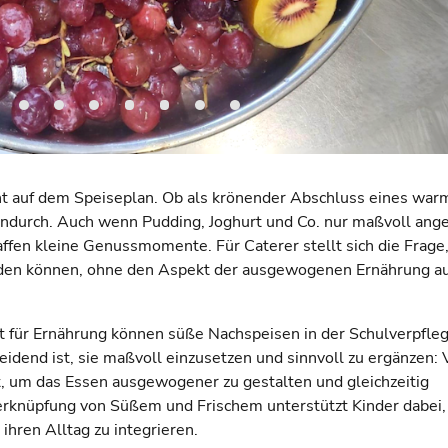
ght auf dem Speiseplan. Ob als krönender Abschluss eines wa
endurch. Auch wenn Pudding, Joghurt und Co. nur maßvoll ang
fen kleine Genussmomente. Für Caterer stellt sich die Frage
rden können, ohne den Aspekt der ausgewogenen Ernährung a
 für Ernährung können süße Nachspeisen in der Schulverpfle
idend ist, sie maßvoll einzusetzen und sinnvoll zu ergänzen: 
, um das Essen ausgewogener zu gestalten und gleichzeitig
Verknüpfung von Süßem und Frischem unterstützt Kinder dabei,
ihren Alltag zu integrieren.