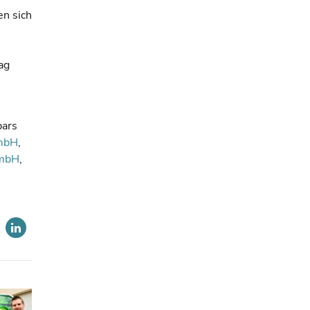
en sich
ag
bars
mbH
,
GmbH
,