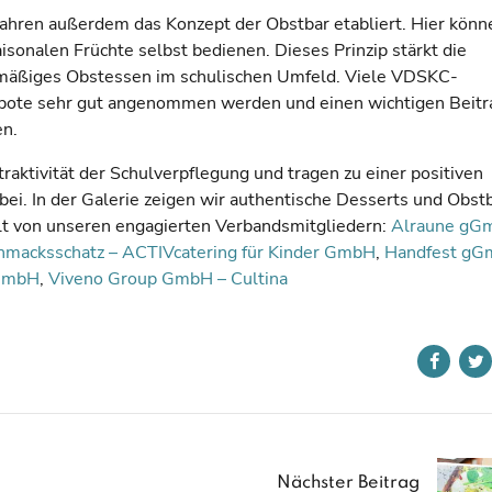
Jahren außerdem das Konzept der Obstbar etabliert. Hier könn
isonalen Früchte selbst bedienen. Dieses Prinzip stärkt die
lmäßiges Obstessen im schulischen Umfeld. Viele VDSKC-
bote sehr gut angenommen werden und einen wichtigen Beitr
en.
traktivität der Schulverpflegung und tragen zu einer positiven
. In der Galerie zeigen wir authentische Desserts und Obst
lt von unseren engagierten Verbandsmitgliedern:
Alraune gG
macksschatz – ACTIVcatering für Kinder GmbH
,
Handfest g
gGmbH
,
Viveno Group GmbH – Cultina
Nächster Beitrag