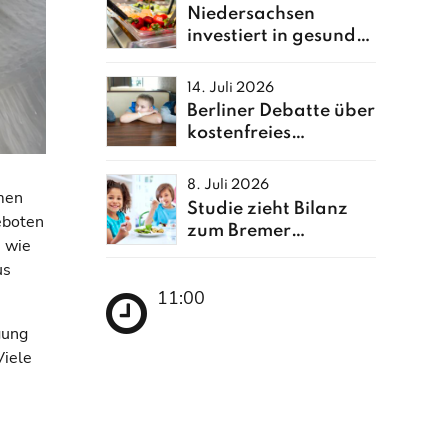
Niedersachsen
investiert in gesunde
Ernährung
14. Juli 2026
Berliner Debatte über
kostenfreies
Schulessen neu
entfacht
8. Juli 2026
rmen
Studie zieht Bilanz
eboten
zum Bremer
, wie
Schulessen
us
11:00
gung
Viele