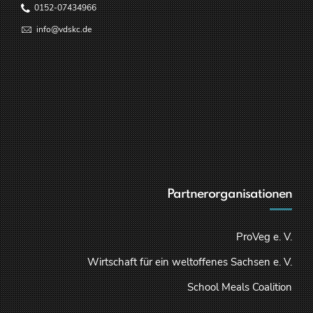
0152-07434966
info@vdskc.de
Partnerorganisationen
ProVeg e. V.
Wirtschaft für ein weltoffenes Sachsen e. V.
School Meals Coalition