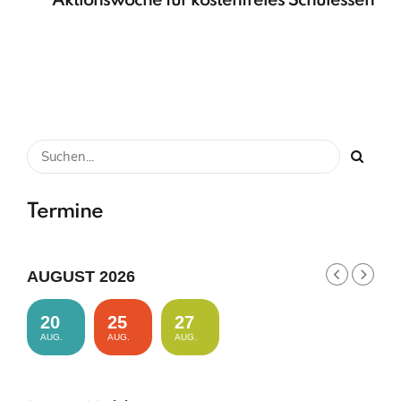
Aktionswoche für kostenfreies Schulessen
Termine
AUGUST 2026
20
25
27
AUG.
AUG.
AUG.