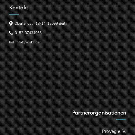
Kontakt
Oberlandstr. 13-14, 12099 Berlin
0152-07434966
info@vdskc.de
Partnerorganisationen
ProVeg e. V.