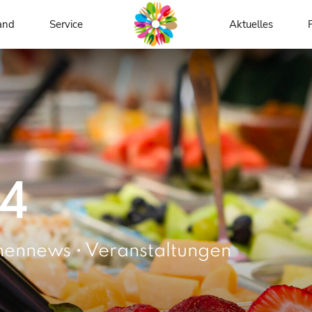
and
Service
Aktuelles
24
hennews • Veranstaltungen