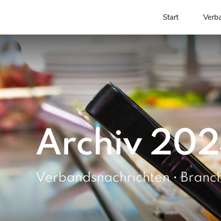
Start
Verb
Archiv 20
Verbandsnachrichten • Branc